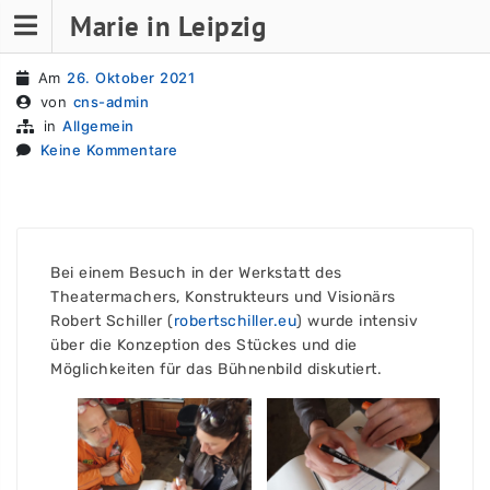
Skip
Marie in Leipzig
Arbeitsbesuch bei Robert Schiller
to
content
Am
26. Oktober 2021
von
cns-admin
in
Allgemein
Keine Kommentare
Bei einem Besuch in der Werkstatt des
Theatermachers, Konstrukteurs und Visionärs
Robert Schiller (
robertschiller.eu
) wurde intensiv
über die Konzeption des Stückes und die
Möglichkeiten für das Bühnenbild diskutiert.